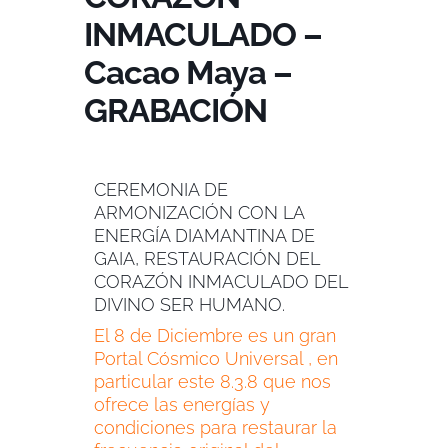
INMACULADO –
Casino movil España: la cruda realidad detrás de la
supuesta comodidad
Cacao Maya –
Dicen que el dinero no puede comprar la felicidad,
GRABACIÓN
pero definitivamente puede ayudarte a guiarte por el
camino correcto.
Las tiradas gratis slots sin depósito España son solo humo
de marketing barato
CEREMONIA DE
Pero puedes activar el juego gamble después de
ARMONIZACIÓN CON LA
cualquier giro ganador.
ENERGÍA DIAMANTINA DE
Cuando combina esto con una lista variada de
GAIA, RESTAURACIÓN DEL
deportes, que incluyen fútbol, baloncesto, atletismo y
CORAZÓN INMACULADO DEL
reglas australianas, TwinSpires realmente se destaca
DIVINO SER HUMANO.
de sus pares.
El 8 de Diciembre es un gran
Portal Cósmico Universal , en
Lotería en avila.
particular este 8.3.8 que nos
ofrece las energías y
El laberinto de “donde jugar slots online en España” sin
condiciones para restaurar la
caer en clichés de marketing