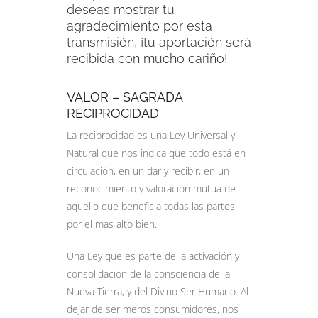
deseas mostrar tu
agradecimiento por esta
transmisión, ¡tu aportación será
recibida con mucho cariño!
VALOR – SAGRADA
RECIPROCIDAD
La reciprocidad es una Ley Universal y
Natural que nos indica que todo está en
circulación, en un dar y recibir, en un
reconocimiento y valoración mutua de
aquello que beneficia todas las partes
por el mas alto bien.
Una Ley que es parte de la activación y
consolidación de la consciencia de la
Nueva Tierra, y del Divino Ser Humano. Al
dejar de ser meros consumidores, nos