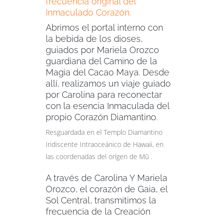
frecuencia original del
En primer lugar, está el Blackjack Europeo y el Blackjack
Inmaculado Corazón.
Americano.
Abrimos el portal interno con
Casino sin depósito Apple Pay: la cruda realidad de los
la bebida de los dioses,
“regalos” que no valen nada
guiados por Mariela Orozco
Los jugadores de blackjack que visitan California deben
guardiana del Camino de la
saber que el blackjack se juega de manera un poco
Magia del Cacao Maya. Desde
diferente en las salas de cartas en comparación con los
allí, realizamos un viaje guiado
casinos.
por Carolina para reconectar
El crupier en vivo dinero real no es la solución mágica que
con la esencia Inmaculada del
te venden
propio Corazón Diamantino.
Resguardada en el Templo Diamantino
Iridiscente Intraoceánico de Hawaii, en
las coordenadas del orígen de Mū .
A través de Carolina Y Mariela
Orozco, el corazón de Gaia, el
Sol Central, transmitimos la
frecuencia de la Creación