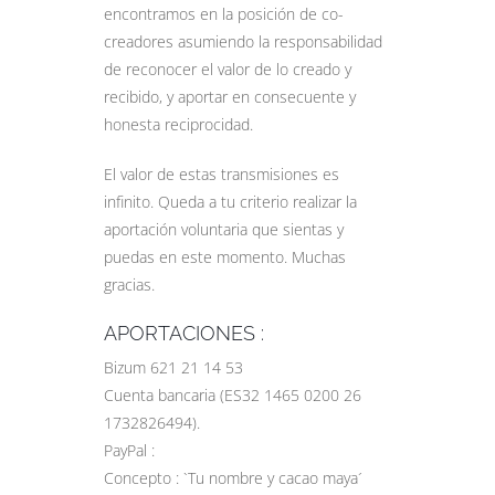
encontramos en la posición de co-
creadores asumiendo la responsabilidad
de reconocer el valor de lo creado y
recibido, y aportar en consecuente y
honesta reciprocidad.
El valor de estas transmisiones es
infinito. Queda a tu criterio realizar la
aportación voluntaria que sientas y
puedas en este momento. Muchas
gracias.
APORTACIONES :
Bizum 621 21 14 53
Cuenta bancaria (ES32 1465 0200 26
1732826494).
PayPal :
https://paypal.me/CarolinaRB33
Concepto : `Tu nombre y cacao maya´