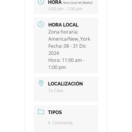
HORA
Hora local de Madrid
5:00 pm - 7:00 pm
HORA LOCAL
Zona horaria:
America/New_York
Fecha:
08 - 31 Dic
2024
Hora:
11:00 am -
1:00 pm
LOCALIZACIÓN
Tu Casa
TIPOS
Ceremonia