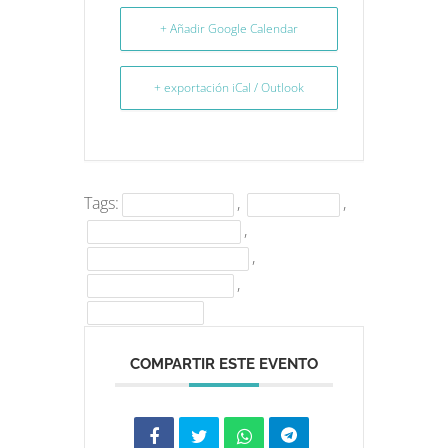
+ Añadir Google Calendar
+ exportación iCal / Outlook
Tags:
,
,
#NUEVATIERRA
ACTIVACION
,
CORAZÓNCRISTALINO
,
MEDITACIONCUANTICA
,
MEDITACIONGUIADA
SINTONIZACION
COMPARTIR ESTE EVENTO