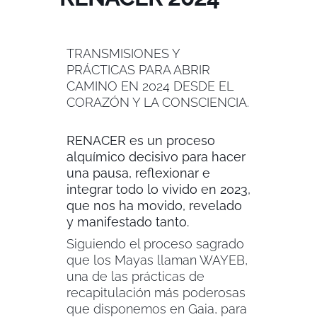
un vestido de 15k, parece que quieres desperdiciar el
dinero de mamá y papá.
Gonzo Treasure Hunt España: La caza del tesoro que solo
TRANSMISIONES Y
los contadores de probabilidades sobreviven
PRÁCTICAS PARA ABRIR
Aquellos interesados en basar su estrategia Pick 3 en
CAMINO EN 2024 DESDE EL
otros métodos pueden confiar en la investigación,
CORAZÓN Y LA CONSCIENCIA.
pero deben tener en cuenta que siempre deben
verificar los fundamentos de cada sistema.
RENACER es un proceso
Los casinos compartirán sus datos con terceros,
alquímico decisivo para hacer
como los reguladores de juegos de azar, para cumplir
una pausa, reflexionar e
con las obligaciones legales y con las partes que le
integrar todo lo vivido en 2023,
brindan servicios en su nombre, como los
que nos ha movido, revelado
proveedores de servicios de pago.
y manifestado tanto.
Siguiendo el proceso sagrado
Loterías y casinos de mendoza.
que los Mayas llaman WAYEB,
una de las prácticas de
Sic Bo Online Bono de Bienvenida: La Trampa “Regalada”
recapitulación más poderosas
que Nadie Quiere
que disponemos en Gaia, para
Por lo tanto, APs los protegerá como una inversión.