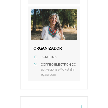
ORGANIZADOR
CAROLINA
CORREO ELECTRÓNICO
activaciones@crystallin
egaia.com