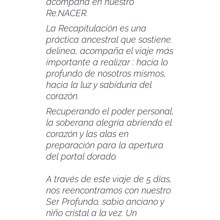
acompaña en nuestro
Re.NACER.
La Recapitulación es una
práctica ancestral que sostiene.
delinea, acompaña el viaje más
importante a realizar : hacia lo
profundo de nosotros mismos,
hacia la luz y sabiduría del
corazón.
Recuperando el poder personal,
la soberana alegría abriendo el
corazón y las alas en
preparación para la apertura
del portal dorado.
A través de este viaje de 5 días,
nos reencontramos con nuestro
Ser Profundo, sabio anciano y
niño cristal a la vez. Un