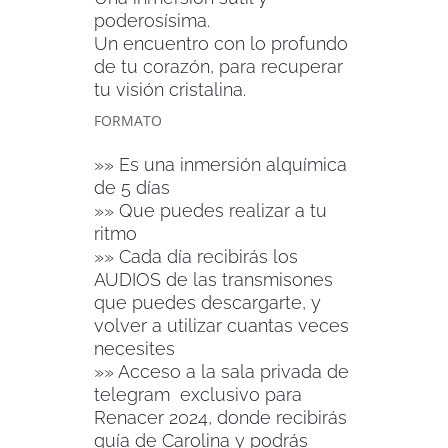
poderosísima.
Un encuentro con lo profundo
de tu corazón, para recuperar
tu visión cristalina.
FORMATO
»» Es una inmersión alquímica
de 5 días
»» Que puedes realizar a tu
ritmo
»» Cada día recibirás los
AUDIOS de las transmisones
que puedes descargarte, y
volver a utilizar cuantas veces
necesites
»» Acceso a la sala privada de
telegram exclusivo para
Renacer 2024, donde recibirás
guía de Carolina y podrás