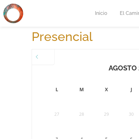
Inicio
El Cami
Presencial
JULIO
AGOSTO 
L
M
X
J
27
28
29
30
3
4
5
6