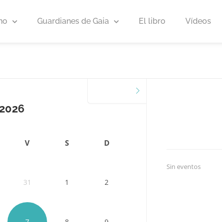
no
Guardianes de Gaia
El libro
Vídeos
SEPTIEMBRE
2026
V
S
D
Sin eventos
31
1
2
7
8
9